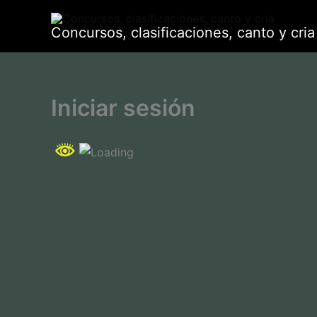
Ir
al
Concursos, clasificaciones, canto y cria
contenido
Iniciar sesión