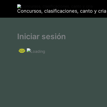
Ir
al
Concursos, clasificaciones, canto y cria
contenido
Iniciar sesión